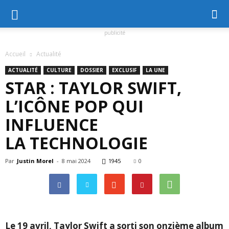
publicité
Accueil
Actualité
ACTUALITÉ
CULTURE
DOSSIER
EXCLUSIF
LA UNE
STAR : TAYLOR SWIFT,
L’ICÔNE POP QUI
INFLUENCE
LA TECHNOLOGIE
Par
Justin Morel
-
8 mai 2024
1945
0
Le 19 avril, Taylor Swift a sorti son onzième album