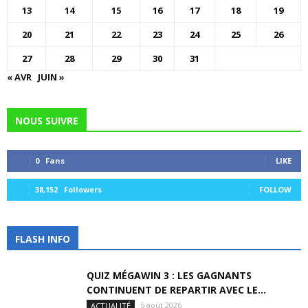
13
14
15
16
17
18
19
20
21
22
23
24
25
26
27
28
29
30
31
« AVR
JUIN »
NOUS SUIVRE
0
Fans
LIKE
38,152
Followers
FOLLOW
FLASH INFO
QUIZ MÉGAWIN 3 : LES GAGNANTS
CONTINUENT DE REPARTIR AVEC LE...
5 août 2026
ACTUALITÉ