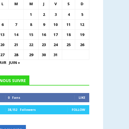
L
M
M
J
V
S
D
1
2
3
4
5
6
7
8
9
10
11
12
13
14
15
16
17
18
19
20
21
22
23
24
25
26
27
28
29
30
31
 AVR
JUIN »
NOUS SUIVRE
0
Fans
LIKE
38,152
Followers
FOLLOW