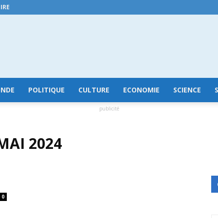
IRE
GuineeConakry.online
NDE
POLITIQUE
CULTURE
ECONOMIE
SCIENCE
publicité
MAI 2024
0