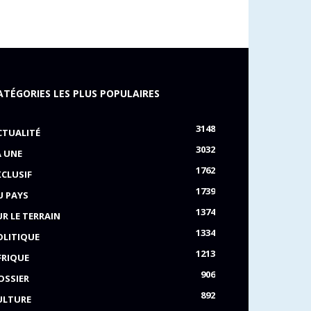
ATÉGORIES LES PLUS POPULAIRES
3148
CTUALITÉ
3032
A UNE
1762
XCLUSIF
1739
U PAYS
1374
UR LE TERRAIN
1334
OLITIQUE
1213
FRIQUE
906
OSSIER
892
ULTURE