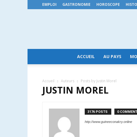
EMPLOI
GASTRONOMIE
HOROSCOPE
HISTO
ACCUEIL
AU PAYS
MO
Accueil
Auteurs
Posts by Justin Morel
JUSTIN MOREL
3176 POSTS
0 COMMEN
http://www.guineeconakry.online