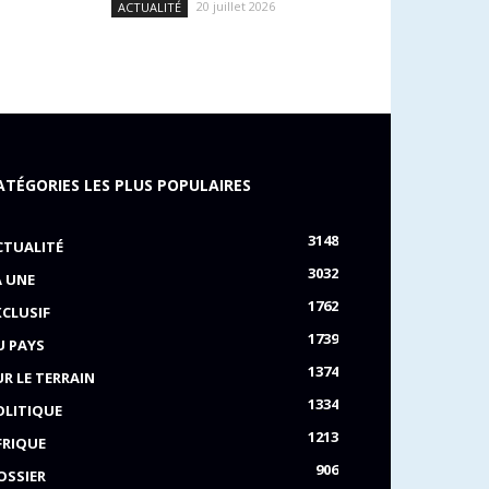
20 juillet 2026
ACTUALITÉ
ATÉGORIES LES PLUS POPULAIRES
3148
CTUALITÉ
3032
A UNE
1762
XCLUSIF
1739
U PAYS
1374
UR LE TERRAIN
1334
OLITIQUE
1213
FRIQUE
906
OSSIER