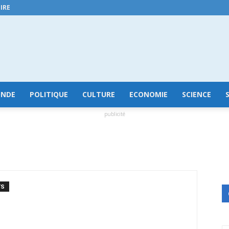
IRE
GuineeConakry.online
NDE
POLITIQUE
CULTURE
ECONOMIE
SCIENCE
publicité
TS