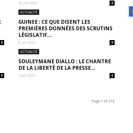
20 juin 2026
0
ACTUALITÉ
R
GUINEE : CE QUE DISENT LES
PREMIÈRES DONNÉES DES SCRUTINS
LÉGISLATIF...
8 juin 2026
0
0
ACTUALITÉ
SOULEYMANE DIALLO : LE CHANTRE
DE LA LIBERTÉ DE LA PRESSE...
3 juin 2026
0
0
Page 1 of 318