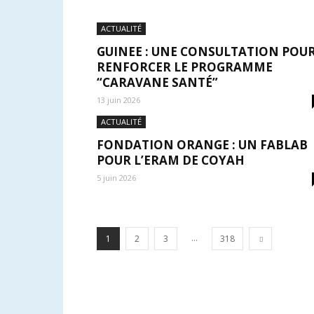
ACTUALITÉ
GUINEE : UNE CONSULTATION POU
RENFORCER LE PROGRAMME
“CARAVANE SANTÉ”
13 juin 2026
ACTUALITÉ
FONDATION ORANGE : UN FABLAB
POUR L’ERAM DE COYAH
5 juin 2026
...
1
2
3
318