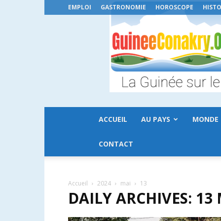
EMPLOI
GASTRONOMIE
HOROSCOPE
HISTO
ACCUEIL
AU PAYS
MONDE
CONTACT
Accueil
2024
mai
13
DAILY ARCHIVES: 13 