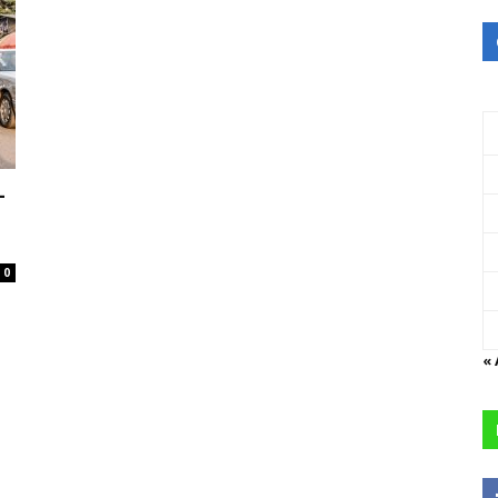
-
0
«