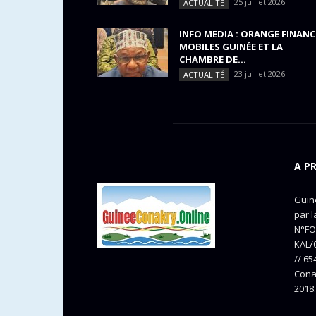
25 juillet 2026
ACTUALITÉ
INFO MEDIA : ORANGE FINANC
MOBILES GUINÉE ET LA
CHAMBRE DE...
23 juillet 2026
ACTUALITÉ
A P
Guine
par l
N°FO
KAL/0
// 65
Cona
2018.