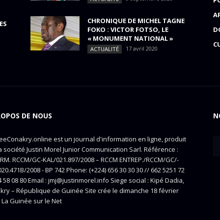
P
A
CHRONIQUE DE MICHEL TAGNE
ES
FOKO : VICTOR FOTSO, LE
D
« MONUMENT NATIONAL »
C
17 avril 2020
ACTUALITÉ
ROPOS DE NOUS
N
eConakry.online est un journal d'information en ligne, produit
a société Justin Morel Junior Communication Sarl. Référence :
RM. RCCM/GC-KAL/021.897/2008 – RCCM ENTREP./RCCM/GC/-
20.471B/2008 - BP 742 Phone: (+224) 656 30 30 30 // 662 5251 72
4 58 08 80 Email : jmj@justinmorel.info Siege social : Kipé Dadia,
kry – République de Guinée Site crée le dimanche 18 février
 La Guinée sur le Net