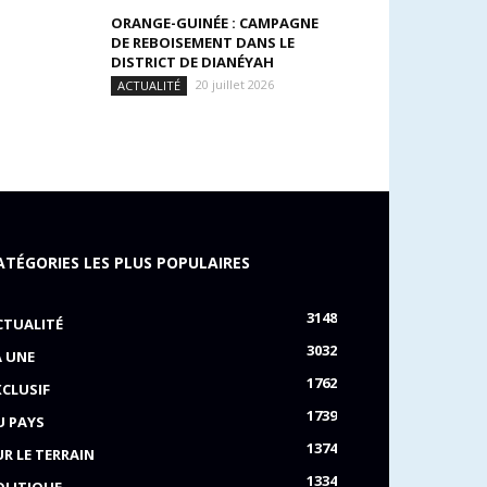
ORANGE-GUINÉE : CAMPAGNE
DE REBOISEMENT DANS LE
DISTRICT DE DIANÉYAH
20 juillet 2026
ACTUALITÉ
ATÉGORIES LES PLUS POPULAIRES
3148
CTUALITÉ
3032
A UNE
1762
XCLUSIF
1739
U PAYS
1374
UR LE TERRAIN
1334