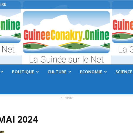
IRE
POLITIQUE
CULTURE
ECONOMIE
SCIENCE
GuineeConakry.online
publicité
MAI 2024