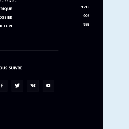
OLITIQUE
1213
FRIQUE
906
OSSIER
892
ULTURE
OUS SUIVRE