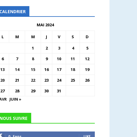
CALENDRIER
MAI 2024
L
M
M
J
V
S
D
1
2
3
4
5
6
7
8
9
10
11
12
13
14
15
16
17
18
19
20
21
22
23
24
25
26
27
28
29
30
31
 AVR
JUIN »
NOUS SUIVRE
0
Fans
LIKE