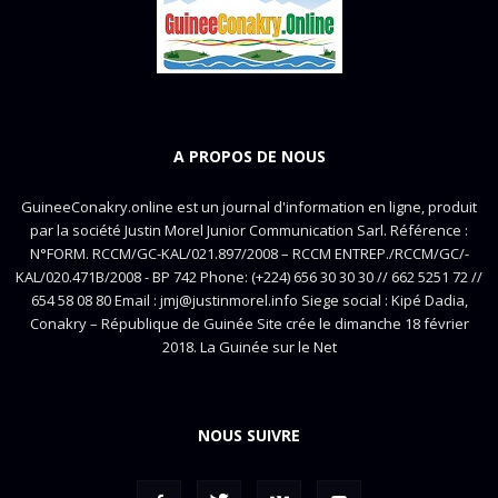
A PROPOS DE NOUS
GuineeConakry.online est un journal d'information en ligne, produit
par la société Justin Morel Junior Communication Sarl. Référence :
N°FORM. RCCM/GC-KAL/021.897/2008 – RCCM ENTREP./RCCM/GC/-
KAL/020.471B/2008 - BP 742 Phone: (+224) 656 30 30 30 // 662 5251 72 //
654 58 08 80 Email : jmj@justinmorel.info Siege social : Kipé Dadia,
Conakry – République de Guinée Site crée le dimanche 18 février
2018. La Guinée sur le Net
NOUS SUIVRE