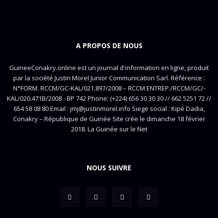
A PROPOS DE NOUS
GuineeConakry.online est un journal d'information en ligne, produit
par la société Justin Morel Junior Communication Sarl. Référence :
N°FORM. RCCM/GC-KAL/021.897/2008 – RCCM ENTREP./RCCM/GC/-
KAL/020.471B/2008 - BP 742 Phone: (+224) 656 30 30 30 // 662 5251 72 //
654 58 08 80 Email : jmj@justinmorel.info Siege social : Kipé Dadia,
Conakry – République de Guinée Site crée le dimanche 18 février
2018. La Guinée sur le Net
NOUS SUIVRE