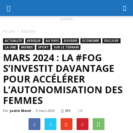
publicité
Accueil
Actualité
ACTUALITÉ
AFRIQUE
AU PAYS
DOSSIER
ECONOMIE
EXCLUSIF
LA UNE
MONDE
SPORT
SUR LE TERRAIN
MARS 2024 : LA #FOG
S’INVESTIT DAVANTAGE
POUR ACCÉLÉRER
L’AUTONOMISATION DES
FEMMES
Par
Justin Morel
-
9 mars 2024
393
0