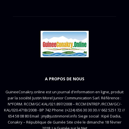
A PROPOS DE NOUS
GuineeConakry.online est un journal d'information en ligne, produit
par la société Justin Morel Junior Communication Sarl. Référence :
N°FORM. RCCM/GC-KAL/021.897/2008 – RCCM ENTREP./RCCM/GC/-
KAL/020.471B/2008 - BP 742 Phone: (+224) 656 30 30 30 // 662 5251 72 //
654 58 08 80 Email : jmj@justinmorel.info Siege social : Kipé Dadia,
Conakry – République de Guinée Site crée le dimanche 18 février
2018. La Guinée sur le Net