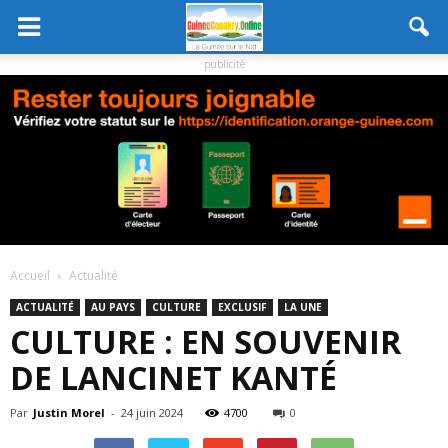
publicité
Accueil
Actualité
ACTUALITÉ
AU PAYS
CULTURE
EXCLUSIF
LA UNE
CULTURE : EN SOUVENIR
DE LANCINET KANTÉ
Par
Justin Morel
-
24 juin 2024
4700
0