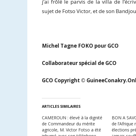
j’ai frôlé le parvis de la villa de l’éc
sujet de Fotso Victor, et de son Bandjo
Michel Tagne FOKO pour GCO
Collaborateur spécial de GCO
GCO Copyright © GuineeConakry.Onl
ARTICLES SIMILAIRES
CAMEROUN : élevé à la dignité
BON A SAVOI
de Commandeur du mérite
de l’Afrique 
agricole, M. Victor Fotso a été
élections pré
inhumé avec son téléphone
jamais souf