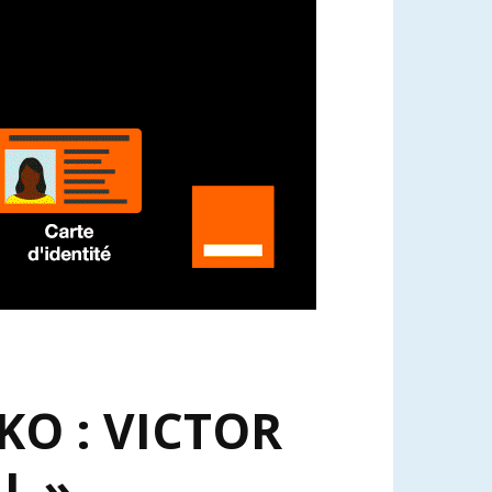
O : VICTOR
L »