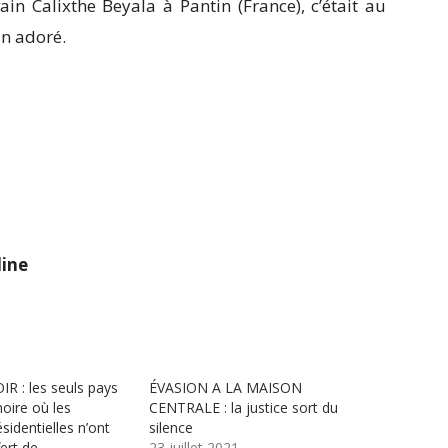
rivain Calixthe Beyala à Pantin (France), c’était au
un adoré.
ine
R : les seuls pays
ÉVASION A LA MAISON
noire où les
CENTRALE : la justice sort du
sidentielles n’ont
silence
fert de…
23 juillet 2021