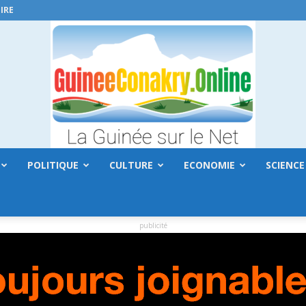
IRE
POLITIQUE
CULTURE
ECONOMIE
SCIENCE
GuineeConakry.online
publicité