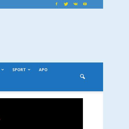
SPORT
APO