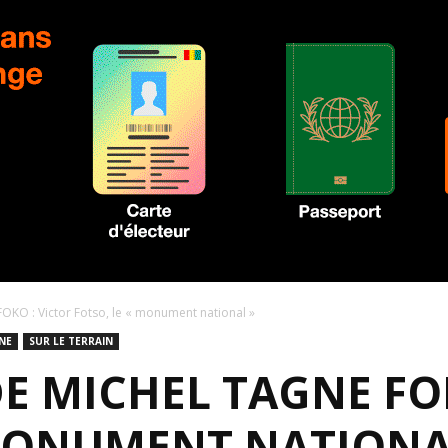
O : Victor Fotso, le « monument national »
NE
SUR LE TERRAIN
E MICHEL TAGNE FOK
 MONUMENT NATIONA