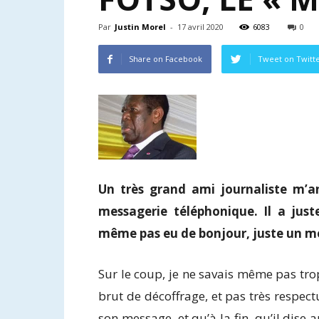
Par
Justin Morel
-
17 avril 2020
6083
0
Share on Facebook
Tweet on Twitt
Un très grand ami journaliste m’an
messagerie téléphonique. Il a just
même pas eu de bonjour, juste un mes
Sur le coup, je ne savais même pas trop
brut de décoffrage, et pas très respectu
son message, et qu’à la fin, qu’il dise a