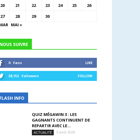
20
21
22
23
24
25
26
27
28
29
30
 MAR
MAI »
NOUS SUIVRE
0
Fans
LIKE
38,152
Followers
FOLLOW
FLASH INFO
QUIZ MÉGAWIN 3 : LES
GAGNANTS CONTINUENT DE
REPARTIR AVEC LE...
5 août 2026
ACTUALITÉ