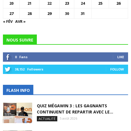
20
21
22
23
24
25
26
27
28
29
30
31
« FÉV
AVR »
NOUS SUIVRE
0
Fans
LIKE
38,152
Followers
FOLLOW
FLASH INFO
QUIZ MÉGAWIN 3 : LES GAGNANTS
CONTINUENT DE REPARTIR AVEC LE...
5 août 2026
ACTUALITÉ