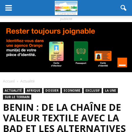
publicité
Accueil
Actualité
ACTUALITÉ
AFRIQUE
DOSSIER
ECONOMIE
EXCLUSIF
LA UNE
SUR LE TERRAIN
BENIN : DE LA CHAÎNE DE
VALEUR TEXTILE AVEC LA
BAD ET LES ALTERNATIVES