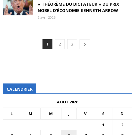
« THÉORÈME DU DICTATEUR » DU PRIX
NOBEL D’ÉCONOMIE KENNETH ARROW
2 avril 2026
1
2
3
CALENDRIER
AOÛT 2026
L
M
M
J
V
S
D
1
2