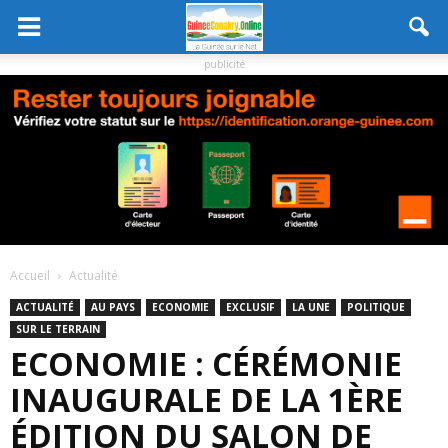
publicité
Accueil
Actualité
ACTUALITÉ
AU PAYS
ECONOMIE
EXCLUSIF
LA UNE
POLITIQUE
SUR LE TERRAIN
ECONOMIE : CÉRÉMONIE
INAUGURALE DE LA 1ÈRE
ÉDITION DU SALON DE