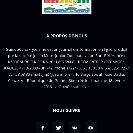
A PROPOS DE NOUS
GuineeConakry.online est un journal d'information en ligne, produit
par la société Justin Morel Junior Communication Sarl. Référence :
N°FORM. RCCM/GC-KAL/021.897/2008 – RCCM ENTREP./RCCM/GC/-
KAL/020.471B/2008 - BP 742 Phone: (+224) 656 30 30 30 // 662 5251 72 //
654 58 08 80 Email : jmj@justinmorel.info Siege social : Kipé Dadia,
Conakry – République de Guinée Site crée le dimanche 18 février
2018. La Guinée sur le Net
NOUS SUIVRE