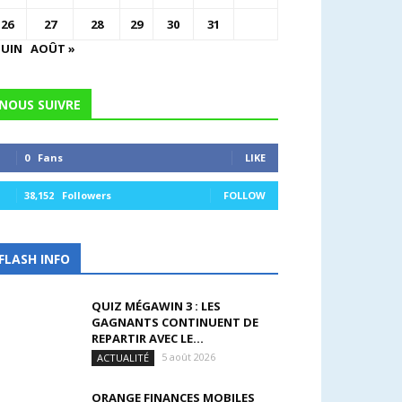
26
27
28
29
30
31
JUIN
AOÛT »
NOUS SUIVRE
0
Fans
LIKE
38,152
Followers
FOLLOW
FLASH INFO
QUIZ MÉGAWIN 3 : LES
GAGNANTS CONTINUENT DE
REPARTIR AVEC LE...
5 août 2026
ACTUALITÉ
ORANGE FINANCES MOBILES