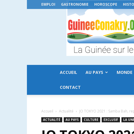
EMPLOI
GASTRONOMIE
HOROSCOPE
HISTO
ACCUEIL
AU PAYS
MONDE
CONTACT
Accueil
Actualité
JO TOKYO 2021 : Samba Bah, rep
ACTUALITÉ
AU PAYS
CULTURE
EXCLUSIF
LA UN