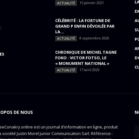
L
15 janvier 2021
ACTUALITÉ
E
CÉLÉBRITÉ : LA FORTUNE DE
A
GRAND P ENFIN DÉVOILÉE PAR
E
S
LA...
8 septembre 2020
ACTUALITÉ
P
A
CHRONIQUE DE MICHEL TAGNE
ES
FOKO : VICTOR FOTSO, LE
D
« MONUMENT NATIONAL »
C
17 avril 2020
ACTUALITÉ
ROPOS DE NOUS
N
eConakry.online est un journal d'information en ligne, produit
a société Justin Morel Junior Communication Sarl. Référence :