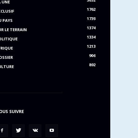
3032
A UNE
1762
XCLUSIF
1739
U PAYS
1374
UR LE TERRAIN
1334
OLITIQUE
1213
FRIQUE
906
OSSIER
892
ULTURE
OUS SUIVRE