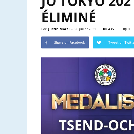
JO TOKYO 202
ÉLIMINÉ
Par
Justin Morel
-
26 juillet 2021
4358
0
Share on Facebook
Tweet on Twitt