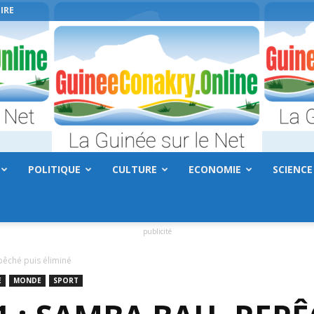
IRE
POLITIQUE
CULTURE
ECONOMIE
SCIENCE
GuineeConakry.online
publicité
êché puis éliminé
E
MONDE
SPORT