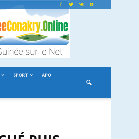
SPORT
APO