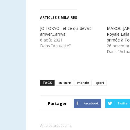
ARTICLES SIMILAIRES
JO TOKYO : et ce qui devait
MAROC-JAPO
arriver…arriva !
Royale Lall
6 août 2021
primée à T
Dans "Actualité"
26 novembr
Dans "Actual
TAGS
culture
monde
sport
Partager
Facebook
Twitter
Articles précédents