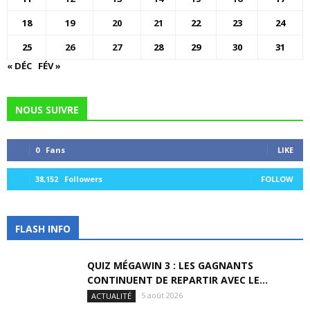
18
19
20
21
22
23
24
25
26
27
28
29
30
31
« DÉC
FÉV »
NOUS SUIVRE
0
Fans
LIKE
38,152
Followers
FOLLOW
FLASH INFO
QUIZ MÉGAWIN 3 : LES GAGNANTS
CONTINUENT DE REPARTIR AVEC LE...
5 août 2026
ACTUALITÉ