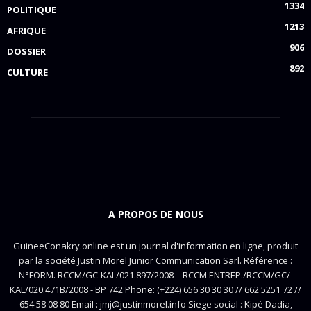
1334
POLITIQUE
1213
AFRIQUE
906
DOSSIER
892
CULTURE
A PROPOS DE NOUS
GuineeConakry.online est un journal d'information en ligne, produit
par la société Justin Morel Junior Communication Sarl. Référence :
N°FORM. RCCM/GC-KAL/021.897/2008 – RCCM ENTREP./RCCM/GC/-
KAL/020.471B/2008 - BP 742 Phone: (+224) 656 30 30 30 // 662 5251 72 //
654 58 08 80 Email : jmj@justinmorel.info Siege social : Kipé Dadia,