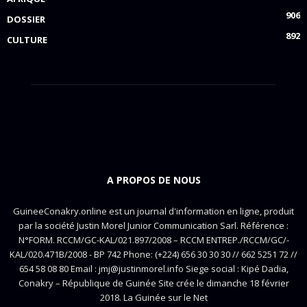
906
DOSSIER
892
CULTURE
A PROPOS DE NOUS
GuineeConakry.online est un journal d'information en ligne, produit
par la société Justin Morel Junior Communication Sarl. Référence :
N°FORM. RCCM/GC-KAL/021.897/2008 – RCCM ENTREP./RCCM/GC/-
KAL/020.471B/2008 - BP 742 Phone: (+224) 656 30 30 30 // 662 5251 72 //
654 58 08 80 Email : jmj@justinmorel.info Siege social : Kipé Dadia,
Conakry – République de Guinée Site crée le dimanche 18 février
2018. La Guinée sur le Net