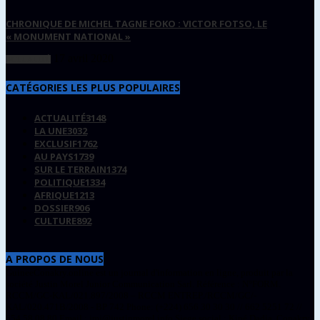
CHRONIQUE DE MICHEL TAGNE FOKO : VICTOR FOTSO, LE
« MONUMENT NATIONAL »
17 avril 2020
ACTUALITÉ
CATÉGORIES LES PLUS POPULAIRES
ACTUALITÉ
3148
LA UNE
3032
EXCLUSIF
1762
AU PAYS
1739
SUR LE TERRAIN
1374
POLITIQUE
1334
AFRIQUE
1213
DOSSIER
906
CULTURE
892
A PROPOS DE NOUS
GuineeConakry.online est un journal d'information en ligne, produit par la
société Justin Morel Junior Communication Sarl. Référence : N°FORM.
RCCM/GC-KAL/021.897/2008 – RCCM ENTREP./RCCM/GC/-
KAL/020.471B/2008 - BP 742 Phone: (+224) 656 30 30 30 // 662 5251 72 //
654 58 08 80 Email : jmj@justinmorel.info Siege social : Kipé Dadia, Conakry