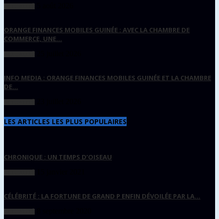
5 août 2026
ACTUALITÉ
ORANGE FINANCES MOBILES GUINÉE : AVEC LA CHAMBRE DE
COMMERCE, UNE...
25 juillet 2026
ACTUALITÉ
INFO MEDIA : ORANGE FINANCES MOBILES GUINÉE ET LA CHAMBRE
DE...
23 juillet 2026
ACTUALITÉ
LES ARTICLES LES PLUS POPULAIRES
CHRONIQUE : UN TEMPS D’OISEAU
15 janvier 2021
ACTUALITÉ
CÉLÉBRITÉ : LA FORTUNE DE GRAND P ENFIN DÉVOILÉE PAR LA...
8 septembre 2020
ACTUALITÉ