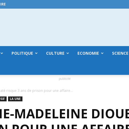
IRE
GuineeConakry.online
POLITIQUE
CULTURE
ECONOMIE
SCIENCE
publicité
té risque 3 ans de prison pour une affaire...
SIF
LA UNE
RIE-MADELEINE DIOU