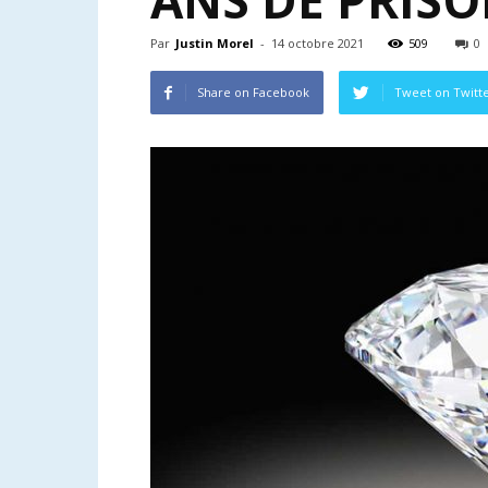
ANS DE PRIS
Par
Justin Morel
-
14 octobre 2021
509
0
Share on Facebook
Tweet on Twitt