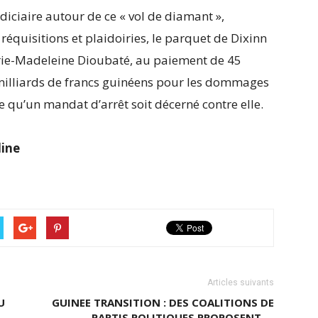
udiciaire autour de ce « vol de diamant »,
réquisitions et plaidoiries, le parquet de Dixinn
arie-Madeleine Dioubaté, au paiement de 45
0 milliards de francs guinéens pour les dommages
e qu’un mandat d’arrêt soit décerné contre elle.
line
Articles suivants
U
GUINEE TRANSITION : DES COALITIONS DE
PARTIS POLITIQUES PROPOSENT …