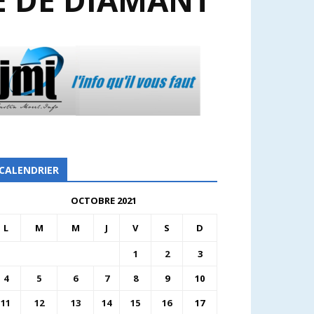
E DE DIAMANT
CALENDRIER
OCTOBRE 2021
L
M
M
J
V
S
D
1
2
3
4
5
6
7
8
9
10
11
12
13
14
15
16
17