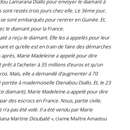
dou Lamarana Diallo pour envoyer le diamant à
sont restés trois jours chez elle. Le 3ème jour,
e sont embarqués pour rentrer en Guinée. Et,
ec le diamant pour la France.
é a reçu le diamant. Elle les a appelés pour leur
mant et qu’elle est en train de faire des démarches
s après, Marie Madeleine a appelé pour dire
 prêt à l’acheter à 35 millions d’euros et qu’un
uros. Mais, elle a demandé d’augmenter à 70
é portée à mademoiselle Dienabou Diallo. Et, le 23
 ce diamant), Marie Madeleine a appelé pour dire
par des escrocs en France. Nous, partie civile,
 n’a pas été volé. Il a été vendu par Marie
ana Martine Dioubaté »,
clame Maître Amadou