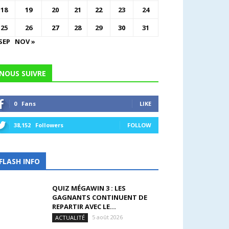
18
19
20
21
22
23
24
25
26
27
28
29
30
31
SEP
NOV »
NOUS SUIVRE
0
Fans
LIKE
38,152
Followers
FOLLOW
FLASH INFO
QUIZ MÉGAWIN 3 : LES
GAGNANTS CONTINUENT DE
REPARTIR AVEC LE...
5 août 2026
ACTUALITÉ