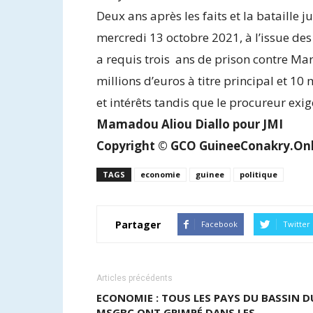
Deux ans après les faits et la bataille j
mercredi 13 octobre 2021, à l’issue des 
a requis trois ans de prison contre M
millions d’euros à titre principal et 1
et intérêts tandis que le procureur exig
Mamadou Aliou Diallo pour JMI
Copyright © GCO GuineeConakry.On
TAGS
economie
guinee
politique
Partager
Facebook
Twitter
Articles précédents
ECONOMIE : TOUS LES PAYS DU BASSIN D
MSGBC ONT GRIMPÉ DANS LES