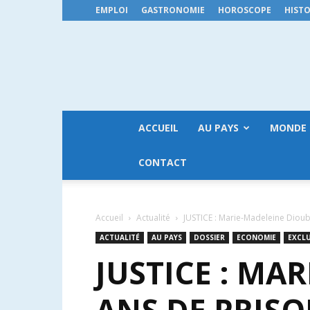
EMPLOI
GASTRONOMIE
HOROSCOPE
HISTO
ACCUEIL
AU PAYS
MONDE
CONTACT
Accueil
Actualité
JUSTICE : Marie-Madeleine Diouba
ACTUALITÉ
AU PAYS
DOSSIER
ECONOMIE
EXCLU
JUSTICE : MA