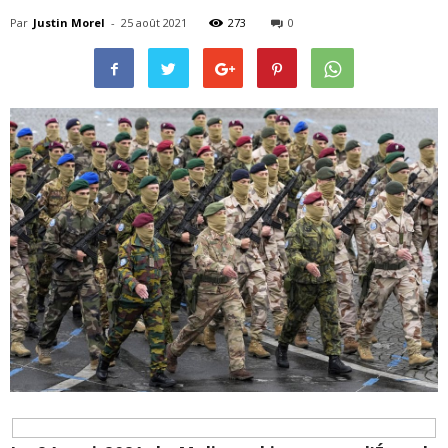
Par
Justin Morel
-
25 août 2021
273
0