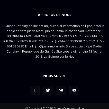
A PROPOS DE NOUS
GuineeConakry.online est un journal d'information en ligne, produit
par la société Justin Morel Junior Communication Sarl. Référence :
N°FORM. RCCM/GC-KAL/021.897/2008 – RCCM ENTREP./RCCM/GC/-
KAL/020.471B/2008 - BP 742 Phone: (+224) 656 30 30 30 // 662 5251 72 //
654 58 08 80 Email : jmj@justinmorel.info Siege social : Kipé Dadia,
Conakry – République de Guinée Site crée le dimanche 18 février
2018. La Guinée sur le Net
NOUS SUIVRE
© Copyright © 2020 GuineeConakry.online