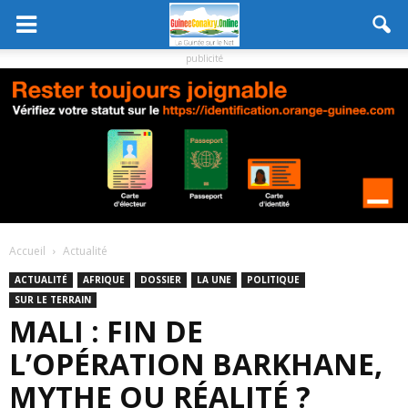
publicité
Accueil
Actualité
ACTUALITÉ
AFRIQUE
DOSSIER
LA UNE
POLITIQUE
SUR LE TERRAIN
MALI : FIN DE
L’OPÉRATION BARKHANE,
MYTHE OU RÉALITÉ ?