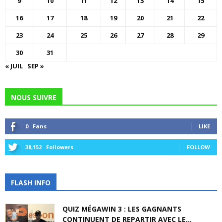
9
10
11
12
13
14
15
16
17
18
19
20
21
22
23
24
25
26
27
28
29
30
31
« JUIL
SEP »
NOUS SUIVRE
0
Fans
LIKE
38,152
Followers
FOLLOW
FLASH INFO
QUIZ MÉGAWIN 3 : LES GAGNANTS
CONTINUENT DE REPARTIR AVEC LE...