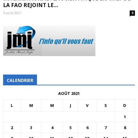
LA FAO REJOINT LE...
5 août 2021
0
CALENDRIER
AOÛT 2021
L
M
M
J
V
S
D
1
2
3
4
5
6
7
8