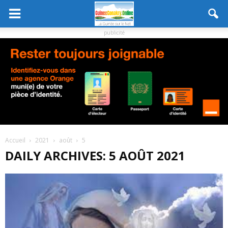
publicité
Accueil
2021
août
5
DAILY ARCHIVES: 5 AOÛT 2021