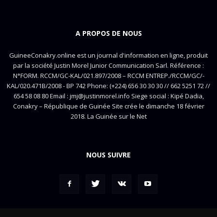
A PROPOS DE NOUS
GuineeConakry.online est un journal d'information en ligne, produit
par la société Justin Morel Junior Communication Sarl. Référence :
N°FORM. RCCM/GC-KAL/021.897/2008 – RCCM ENTREP./RCCM/GC/-
KAL/020.471B/2008 - BP 742 Phone: (+224) 656 30 30 30 // 662 5251 72 //
654 58 08 80 Email : jmj@justinmorel.info Siege social : Kipé Dadia,
Conakry – République de Guinée Site crée le dimanche 18 février
2018. La Guinée sur le Net
NOUS SUIVRE