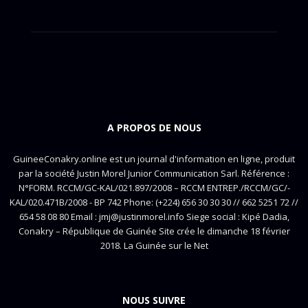
A PROPOS DE NOUS
GuineeConakry.online est un journal d'information en ligne, produit
par la société Justin Morel Junior Communication Sarl. Référence :
N°FORM. RCCM/GC-KAL/021.897/2008 – RCCM ENTREP./RCCM/GC/-
KAL/020.471B/2008 - BP 742 Phone: (+224) 656 30 30 30 // 662 5251 72 //
654 58 08 80 Email : jmj@justinmorel.info Siege social : Kipé Dadia,
Conakry – République de Guinée Site crée le dimanche 18 février
2018. La Guinée sur le Net
NOUS SUIVRE