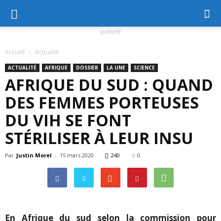
publicité
Accueil
Actualité
ACTUALITÉ
AFRIQUE
DOSSIER
LA UNE
SCIENCE
AFRIQUE DU SUD : QUAND
DES FEMMES PORTEUSES
DU VIH SE FONT
STÉRILISER À LEUR INSU
Par
Justin Morel
-
15 mars 2020
240
0
En Afrique du sud selon la commission pour