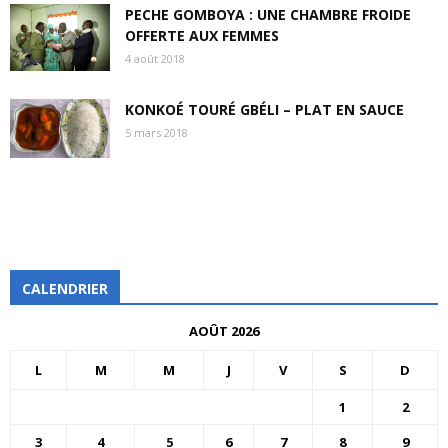
PECHE GOMBOYA : UNE CHAMBRE FROIDE
OFFERTE AUX FEMMES
4 août 2018
KONKOÉ TOURÉ GBÉLI – PLAT EN SAUCE
5 mars 2018
CALENDRIER
AOÛT 2026
L
M
M
J
V
S
D
1
2
3
4
5
6
7
8
9