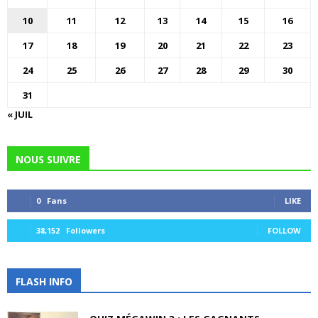
10
11
12
13
14
15
16
17
18
19
20
21
22
23
24
25
26
27
28
29
30
31
« JUIL
NOUS SUIVRE
0
Fans
LIKE
38,152
Followers
FOLLOW
FLASH INFO