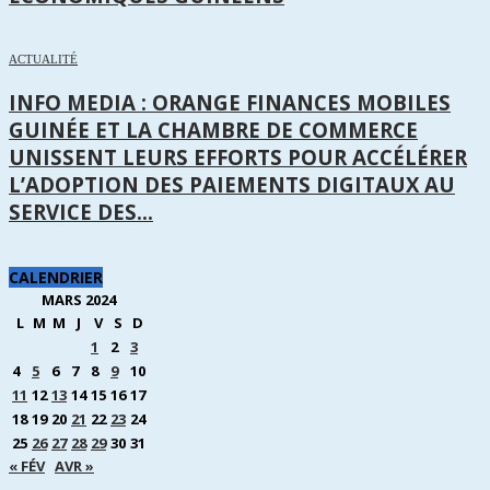
ACTUALITÉ
INFO MEDIA : ORANGE FINANCES MOBILES
GUINÉE ET LA CHAMBRE DE COMMERCE
UNISSENT LEURS EFFORTS POUR ACCÉLÉRER
L’ADOPTION DES PAIEMENTS DIGITAUX AU
SERVICE DES...
CALENDRIER
MARS 2024
L
M
M
J
V
S
D
1
2
3
4
5
6
7
8
9
10
11
12
13
14
15
16
17
18
19
20
21
22
23
24
25
26
27
28
29
30
31
« FÉV
AVR »