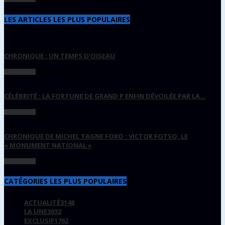
LES ARTICLES LES PLUS POPULAIRES
CHRONIQUE : UN TEMPS D’OISEAU
15 janvier 2021
ACTUALITÉ
CÉLÉBRITÉ : LA FORTUNE DE GRAND P ENFIN DÉVOILÉE PAR LA...
8 septembre 2020
ACTUALITÉ
CHRONIQUE DE MICHEL TAGNE FOKO : VICTOR FOTSO, LE
« MONUMENT NATIONAL »
17 avril 2020
ACTUALITÉ
CATÉGORIES LES PLUS POPULAIRES
ACTUALITÉ
3148
LA UNE
3032
EXCLUSIF
1762