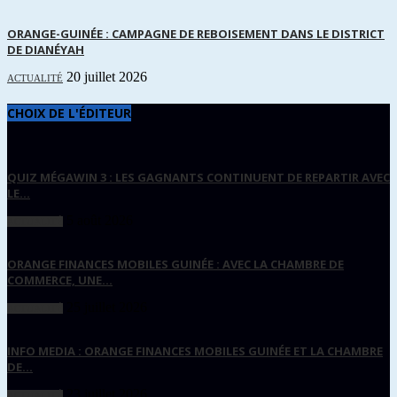
ORANGE-GUINÉE : CAMPAGNE DE REBOISEMENT DANS LE DISTRICT
DE DIANÉYAH
20 juillet 2026
ACTUALITÉ
CHOIX DE L'ÉDITEUR
QUIZ MÉGAWIN 3 : LES GAGNANTS CONTINUENT DE REPARTIR AVEC
LE...
5 août 2026
ACTUALITÉ
ORANGE FINANCES MOBILES GUINÉE : AVEC LA CHAMBRE DE
COMMERCE, UNE...
25 juillet 2026
ACTUALITÉ
INFO MEDIA : ORANGE FINANCES MOBILES GUINÉE ET LA CHAMBRE
DE...
23 juillet 2026
ACTUALITÉ