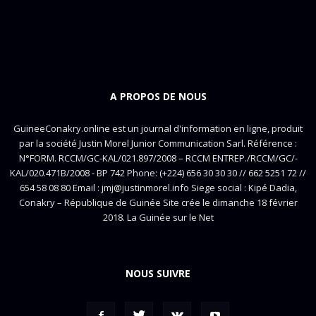
A PROPOS DE NOUS
GuineeConakry.online est un journal d'information en ligne, produit
par la société Justin Morel Junior Communication Sarl. Référence :
N°FORM. RCCM/GC-KAL/021.897/2008 – RCCM ENTREP./RCCM/GC/-
KAL/020.471B/2008 - BP 742 Phone: (+224) 656 30 30 30 // 662 5251 72 //
654 58 08 80 Email : jmj@justinmorel.info Siege social : Kipé Dadia,
Conakry – République de Guinée Site crée le dimanche 18 février
2018. La Guinée sur le Net
NOUS SUIVRE