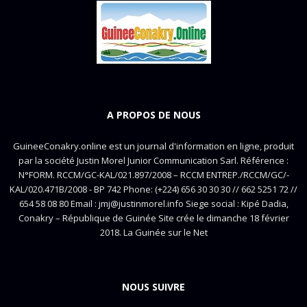
A PROPOS DE NOUS
GuineeConakry.online est un journal d'information en ligne, produit
par la société Justin Morel Junior Communication Sarl. Référence :
N°FORM. RCCM/GC-KAL/021.897/2008 – RCCM ENTREP./RCCM/GC/-
KAL/020.471B/2008 - BP 742 Phone: (+224) 656 30 30 30 // 662 5251 72 //
654 58 08 80 Email : jmj@justinmorel.info Siege social : Kipé Dadia,
Conakry – République de Guinée Site crée le dimanche 18 février
2018. La Guinée sur le Net
NOUS SUIVRE