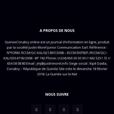
A PROPOS DE NOUS
GuineeConakry.online est un journal d'information en ligne, produit
par la société Justin Morel Junior Communication Sarl. Référence :
N°FORM. RCCM/GC-KAL/021.897/2008 – RCCM ENTREP./RCCM/GC/-
KAL/020.471B/2008 - BP 742 Phone: (+224) 656 30 30 30 // 662 5251 72 //
654 58 08 80 Email : jmj@justinmorel.info Siege social : Kipé Dadia,
Conakry – République de Guinée Site crée le dimanche 18 février
2018. La Guinée sur le Net
NOUS SUIVRE