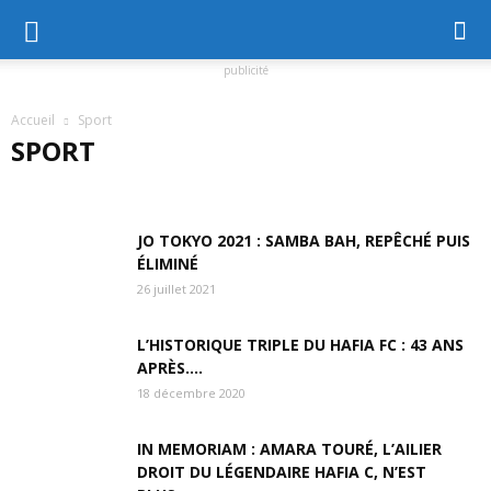
publicité
Accueil
Sport
SPORT
ACTUALITÉ
AFRIQUE
AU PAYS
BONNES ADRESSES
COGITO
CUISINE
CULTURE
DOSSIER
ECONOMIE
JO TOKYO 2021 : SAMBA BAH, REPÊCHÉ PUIS
EMPLOI
EXCLUSIF
GASTRONOMIE
HISTOIRE
HOROSCOPE
ÉLIMINÉ
INTERVIEW
LA UNE
MODE
MONDE
POLITIQUE
SANTE
SCIENCE
SPORT
SUR LE TERRAIN
26 juillet 2021
L’HISTORIQUE TRIPLE DU HAFIA FC : 43 ANS
APRÈS….
18 décembre 2020
IN MEMORIAM : AMARA TOURÉ, L’AILIER
DROIT DU LÉGENDAIRE HAFIA C, N’EST