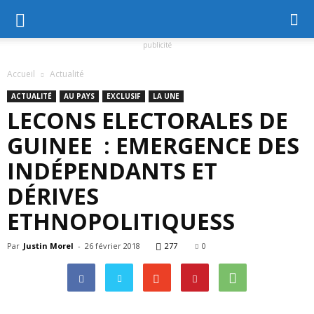
publicité
Accueil
Actualité
ACTUALITÉ
AU PAYS
EXCLUSIF
LA UNE
LECONS ELECTORALES DE
GUINEE : EMERGENCE DES
INDÉPENDANTS ET
DÉRIVES
ETHNOPOLITIQUESS
Par
Justin Morel
-
26 février 2018
277
0