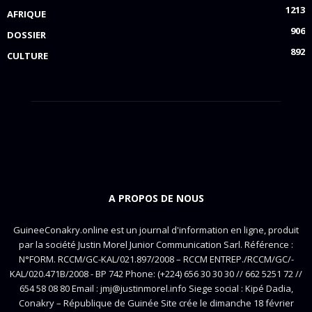
1213
AFRIQUE
906
DOSSIER
892
CULTURE
A PROPOS DE NOUS
GuineeConakry.online est un journal d'information en ligne, produit
par la société Justin Morel Junior Communication Sarl. Référence :
N°FORM. RCCM/GC-KAL/021.897/2008 – RCCM ENTREP./RCCM/GC/-
KAL/020.471B/2008 - BP 742 Phone: (+224) 656 30 30 30 // 662 5251 72 //
654 58 08 80 Email : jmj@justinmorel.info Siege social : Kipé Dadia,
Conakry – République de Guinée Site crée le dimanche 18 février