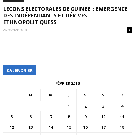
LECONS ELECTORALES DE GUINEE : EMERGENCE
DES INDÉPENDANTS ET DÉRIVES
ETHNOPOLITIQUESS
26 février 2018
0
CALENDRIER
FÉVRIER 2018
L
M
M
J
V
S
D
1
2
3
4
5
6
7
8
9
10
11
12
13
14
15
16
17
18