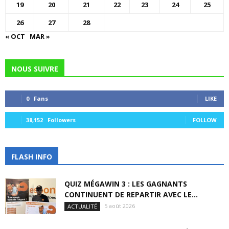
19
20
21
22
23
24
25
26
27
28
« OCT
MAR »
NOUS SUIVRE
0
Fans
LIKE
38,152
Followers
FOLLOW
FLASH INFO
QUIZ MÉGAWIN 3 : LES GAGNANTS
CONTINUENT DE REPARTIR AVEC LE...
5 août 2026
ACTUALITÉ