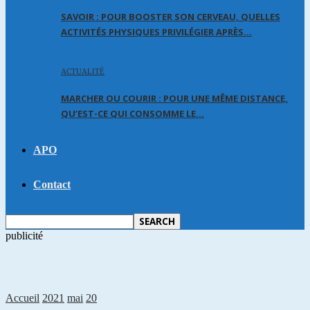
SAVOIR : POUR BOOSTER SON CERVEAU, QUELLES
ACTIVITÉS PHYSIQUES PRIVILÉGIER APRÈS…
ACTUALITÉ
MARCHER OU COURIR : POUR UNE MÊME DISTANCE,
QU’EST-CE QUI CONSOMME LE…
APO
Contact
publicité
Accueil
2021
mai
20