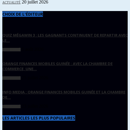
20 juillet 2026
ACTUALITÉ
CHOIX DE L'ÉDITEUR
QUIZ MÉGAWIN 3 : LES GAGNANTS CONTINUENT DE REPARTIR AVEC
LE...
5 août 2026
ACTUALITÉ
ORANGE FINANCES MOBILES GUINÉE : AVEC LA CHAMBRE DE
COMMERCE, UNE...
25 juillet 2026
ACTUALITÉ
INFO MEDIA : ORANGE FINANCES MOBILES GUINÉE ET LA CHAMBRE
DE...
23 juillet 2026
ACTUALITÉ
LES ARTICLES LES PLUS POPULAIRES