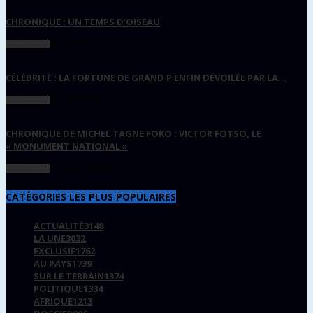
CHRONIQUE : UN TEMPS D’OISEAU
15 janvier 2021
ACTUALITÉ
CÉLÉBRITÉ : LA FORTUNE DE GRAND P ENFIN DÉVOILÉE PAR LA...
8 septembre 2020
ACTUALITÉ
CHRONIQUE DE MICHEL TAGNE FOKO : VICTOR FOTSO, LE
« MONUMENT NATIONAL »
17 avril 2020
ACTUALITÉ
CATÉGORIES LES PLUS POPULAIRES
ACTUALITÉ
3148
LA UNE
3032
EXCLUSIF
1762
AU PAYS
1739
SUR LE TERRAIN
1374
POLITIQUE
1334
AFRIQUE
1213