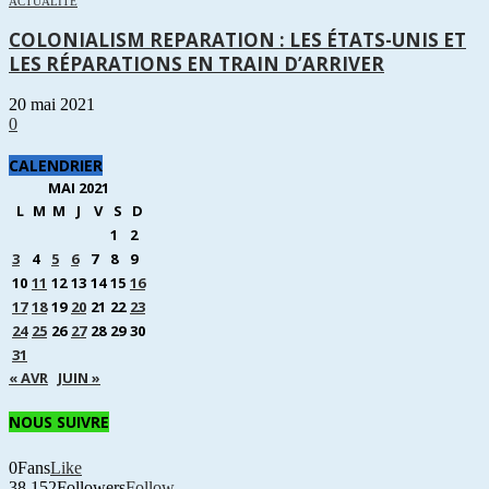
ACTUALITÉ
COLONIALISM REPARATION : LES ÉTATS-UNIS ET
LES RÉPARATIONS EN TRAIN D’ARRIVER
20 mai 2021
0
CALENDRIER
MAI 2021
L
M
M
J
V
S
D
1
2
3
4
5
6
7
8
9
10
11
12
13
14
15
16
17
18
19
20
21
22
23
24
25
26
27
28
29
30
31
« AVR
JUIN »
NOUS SUIVRE
0
Fans
Like
38,152
Followers
Follow