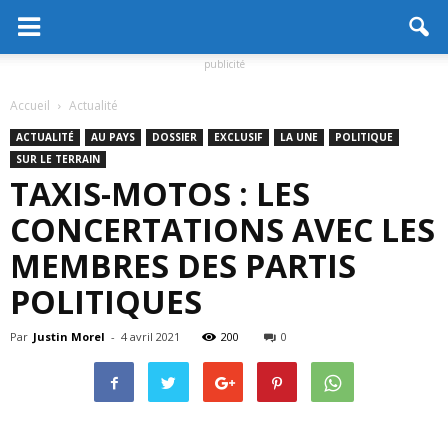
publicité
Accueil
Actualité
ACTUALITÉ
AU PAYS
DOSSIER
EXCLUSIF
LA UNE
POLITIQUE
SUR LE TERRAIN
TAXIS-MOTOS : LES
CONCERTATIONS AVEC LES
MEMBRES DES PARTIS
POLITIQUES
Par
Justin Morel
-
4 avril 2021
200
0