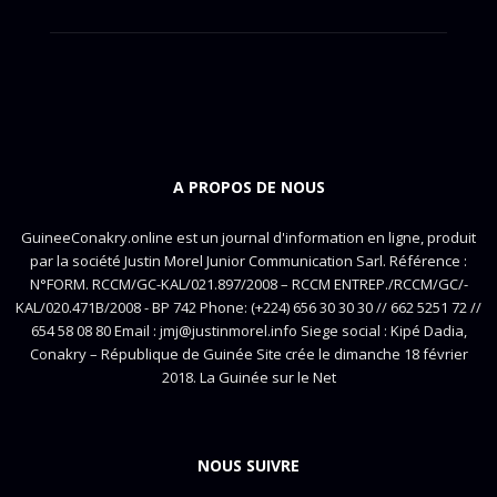
A PROPOS DE NOUS
GuineeConakry.online est un journal d'information en ligne, produit
par la société Justin Morel Junior Communication Sarl. Référence :
N°FORM. RCCM/GC-KAL/021.897/2008 – RCCM ENTREP./RCCM/GC/-
KAL/020.471B/2008 - BP 742 Phone: (+224) 656 30 30 30 // 662 5251 72 //
654 58 08 80 Email : jmj@justinmorel.info Siege social : Kipé Dadia,
Conakry – République de Guinée Site crée le dimanche 18 février
2018. La Guinée sur le Net
NOUS SUIVRE