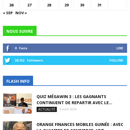
26
27
28
29
30
31
« SEP
NOV »
NOUS SUIVRE
0
Fans
LIKE
38,152
Followers
FOLLOW
FLASH INFO
QUIZ MÉGAWIN 3 : LES GAGNANTS
CONTINUENT DE REPARTIR AVEC LE...
5 août 2026
ACTUALITÉ
ORANGE FINANCES MOBILES GUINÉE : AVEC