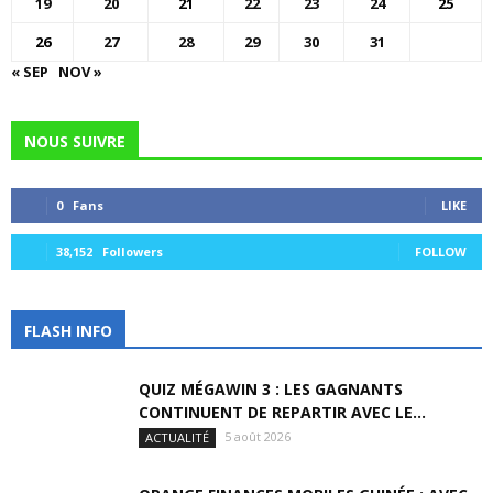
19
20
21
22
23
24
25
26
27
28
29
30
31
« SEP
NOV »
NOUS SUIVRE
0
Fans
LIKE
38,152
Followers
FOLLOW
FLASH INFO
QUIZ MÉGAWIN 3 : LES GAGNANTS
CONTINUENT DE REPARTIR AVEC LE...
5 août 2026
ACTUALITÉ