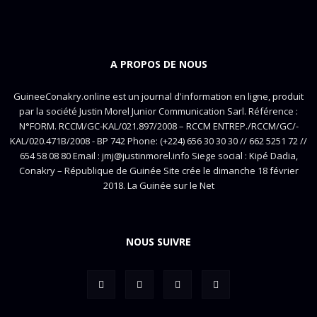
A PROPOS DE NOUS
GuineeConakry.online est un journal d'information en ligne, produit
par la société Justin Morel Junior Communication Sarl. Référence :
N°FORM. RCCM/GC-KAL/021.897/2008 – RCCM ENTREP./RCCM/GC/-
KAL/020.471B/2008 - BP 742 Phone: (+224) 656 30 30 30 // 662 5251 72 //
654 58 08 80 Email : jmj@justinmorel.info Siege social : Kipé Dadia,
Conakry – République de Guinée Site crée le dimanche 18 février
2018. La Guinée sur le Net
NOUS SUIVRE