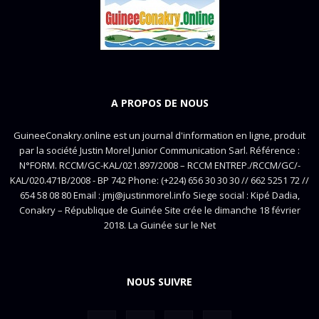
A PROPOS DE NOUS
GuineeConakry.online est un journal d'information en ligne, produit
par la société Justin Morel Junior Communication Sarl. Référence :
N°FORM. RCCM/GC-KAL/021.897/2008 – RCCM ENTREP./RCCM/GC/-
KAL/020.471B/2008 - BP 742 Phone: (+224) 656 30 30 30 // 662 5251 72 //
654 58 08 80 Email : jmj@justinmorel.info Siege social : Kipé Dadia,
Conakry – République de Guinée Site crée le dimanche 18 février
2018. La Guinée sur le Net
NOUS SUIVRE