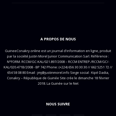
A PROPOS DE NOUS
GuineeConakry.online est un journal d'information en ligne, produit
par la société Justin Morel Junior Communication Sarl. Référence :
N°FORM. RCCM/GC-KAL/021.897/2008 – RCCM ENTREP./RCCM/GC/-
KAL/020.471B/2008 - BP 742 Phone: (+224) 656 30 30 30 // 662 5251 72 //
654 58 08 80 Email : jmj@justinmorel.info Siege social : Kipé Dadia,
Conakry – République de Guinée Site crée le dimanche 18 février
2018. La Guinée sur le Net
NOUS SUIVRE