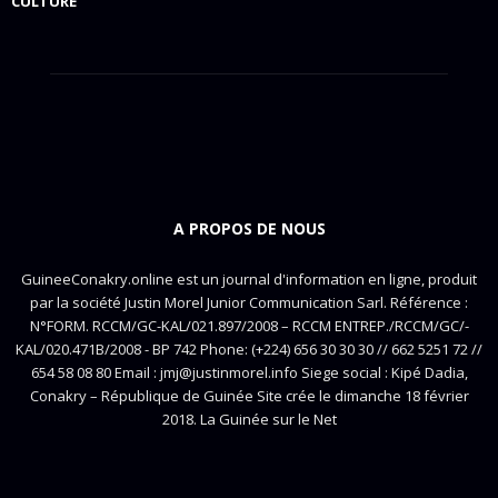
CULTURE
A PROPOS DE NOUS
GuineeConakry.online est un journal d'information en ligne, produit
par la société Justin Morel Junior Communication Sarl. Référence :
N°FORM. RCCM/GC-KAL/021.897/2008 – RCCM ENTREP./RCCM/GC/-
KAL/020.471B/2008 - BP 742 Phone: (+224) 656 30 30 30 // 662 5251 72 //
654 58 08 80 Email : jmj@justinmorel.info Siege social : Kipé Dadia,
Conakry – République de Guinée Site crée le dimanche 18 février
2018. La Guinée sur le Net