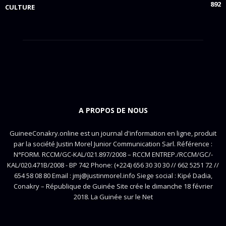
892
CULTURE
A PROPOS DE NOUS
GuineeConakry.online est un journal d'information en ligne, produit
par la société Justin Morel Junior Communication Sarl. Référence :
N°FORM. RCCM/GC-KAL/021.897/2008 – RCCM ENTREP./RCCM/GC/-
KAL/020.471B/2008 - BP 742 Phone: (+224) 656 30 30 30 // 662 5251 72 //
654 58 08 80 Email : jmj@justinmorel.info Siege social : Kipé Dadia,
Conakry – République de Guinée Site crée le dimanche 18 février
2018. La Guinée sur le Net