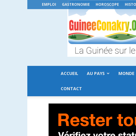
EMPLOI
GASTRONOMIE
HOROSCOPE
HISTO
ACCUEIL
AU PAYS
MONDE
CONTACT