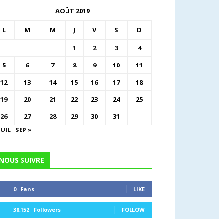
AOÛT 2019
L
M
M
J
V
S
D
1
2
3
4
5
6
7
8
9
10
11
12
13
14
15
16
17
18
19
20
21
22
23
24
25
26
27
28
29
30
31
JUIL
SEP »
NOUS SUIVRE
0
Fans
LIKE
38,152
Followers
FOLLOW