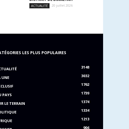
20 juillet 2026
ACTUALITÉ
ATÉGORIES LES PLUS POPULAIRES
3148
CTUALITÉ
3032
A UNE
1762
XCLUSIF
1739
U PAYS
1374
UR LE TERRAIN
1334
OLITIQUE
1213
FRIQUE
906