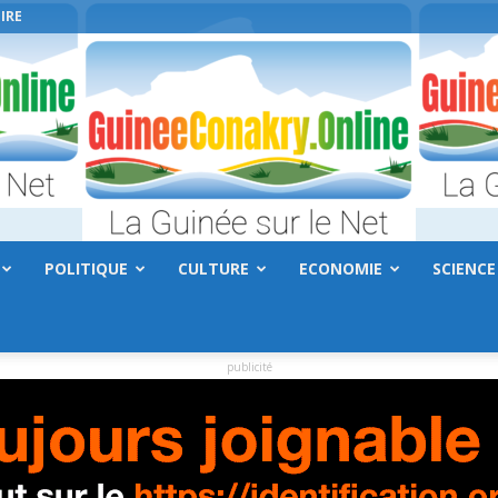
IRE
POLITIQUE
CULTURE
ECONOMIE
SCIENCE
GuineeConakry.online
publicité