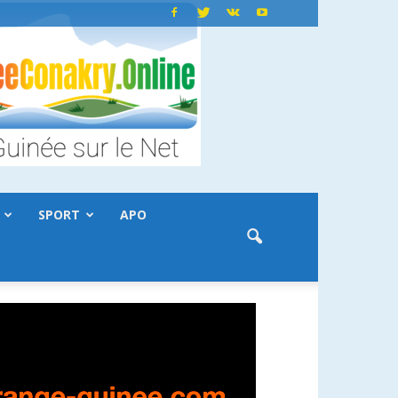
SPORT
APO