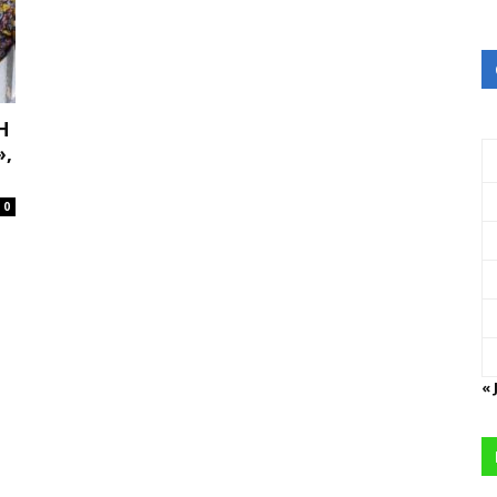
H
»,
0
« 