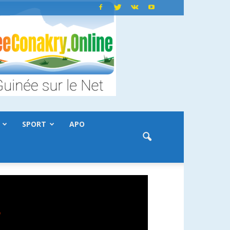
SPORT
APO