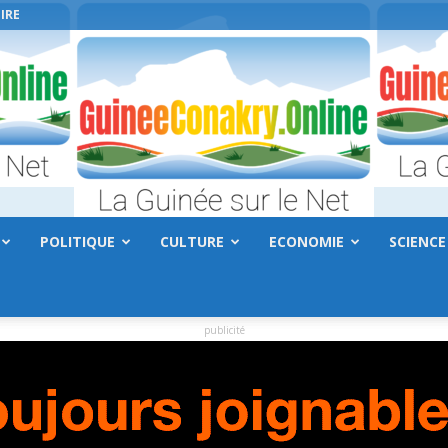
IRE
POLITIQUE
CULTURE
ECONOMIE
SCIENCE
GuineeConakry.online
publicité