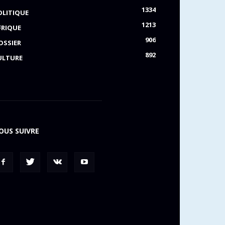
1334
OLITIQUE
1213
FRIQUE
906
OSSIER
892
ULTURE
OUS SUIVRE