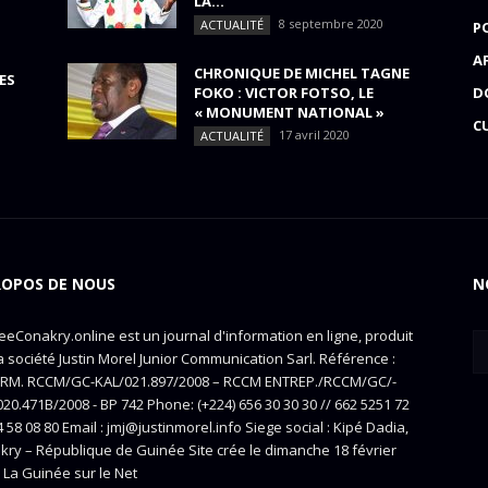
LA...
8 septembre 2020
ACTUALITÉ
P
A
CHRONIQUE DE MICHEL TAGNE
ES
FOKO : VICTOR FOTSO, LE
D
« MONUMENT NATIONAL »
C
17 avril 2020
ACTUALITÉ
ROPOS DE NOUS
N
eConakry.online est un journal d'information en ligne, produit
a société Justin Morel Junior Communication Sarl. Référence :
RM. RCCM/GC-KAL/021.897/2008 – RCCM ENTREP./RCCM/GC/-
20.471B/2008 - BP 742 Phone: (+224) 656 30 30 30 // 662 5251 72
4 58 08 80 Email : jmj@justinmorel.info Siege social : Kipé Dadia,
kry – République de Guinée Site crée le dimanche 18 février
 La Guinée sur le Net