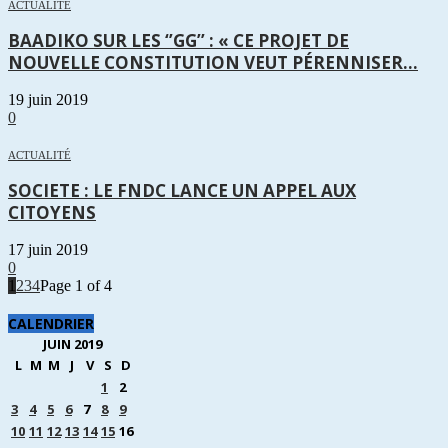
ACTUALITÉ
BAADIKO SUR LES ‘’GG’’ : « CE PROJET DE
NOUVELLE CONSTITUTION VEUT PÉRENNISER...
19 juin 2019
0
ACTUALITÉ
SOCIETE : LE FNDC LANCE UN APPEL AUX
CITOYENS
17 juin 2019
0
1
2
3
4
Page 1 of 4
CALENDRIER
JUIN 2019
L
M
M
J
V
S
D
1
2
3
4
5
6
7
8
9
10
11
12
13
14
15
16