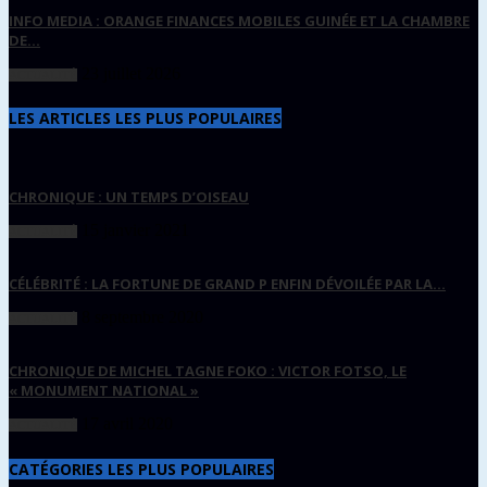
INFO MEDIA : ORANGE FINANCES MOBILES GUINÉE ET LA CHAMBRE
DE...
23 juillet 2026
ACTUALITÉ
LES ARTICLES LES PLUS POPULAIRES
CHRONIQUE : UN TEMPS D’OISEAU
15 janvier 2021
ACTUALITÉ
CÉLÉBRITÉ : LA FORTUNE DE GRAND P ENFIN DÉVOILÉE PAR LA...
8 septembre 2020
ACTUALITÉ
CHRONIQUE DE MICHEL TAGNE FOKO : VICTOR FOTSO, LE
« MONUMENT NATIONAL »
17 avril 2020
ACTUALITÉ
CATÉGORIES LES PLUS POPULAIRES