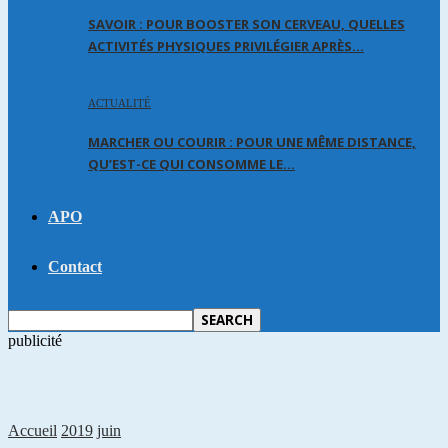
SAVOIR : POUR BOOSTER SON CERVEAU, QUELLES
ACTIVITÉS PHYSIQUES PRIVILÉGIER APRÈS…
ACTUALITÉ
MARCHER OU COURIR : POUR UNE MÊME DISTANCE,
QU’EST-CE QUI CONSOMME LE…
APO
Contact
publicité
Accueil
2019
juin