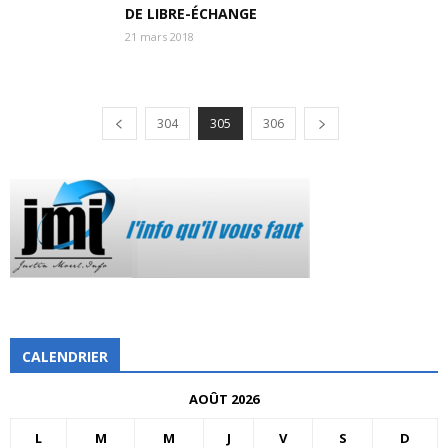
DE LIBRE-ÉCHANGE
21 mars 2018
304
305
306
CALENDRIER
AOÛT 2026
L
M
M
J
V
S
D