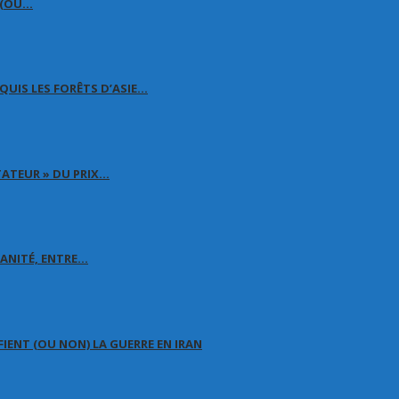
É (OU…
QUIS LES FORÊTS D’ASIE…
TATEUR » DU PRIX…
MANITÉ, ENTRE…
FIENT (OU NON) LA GUERRE EN IRAN