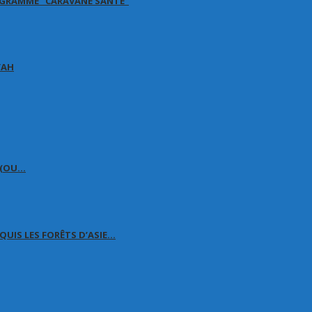
OGRAMME “CARAVANE SANTÉ”
YAH
É (OU…
QUIS LES FORÊTS D’ASIE…