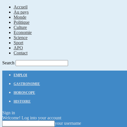
Accueil
Au pays
Monde
Politique
Culture
Economie
Science
Sport
APO
Contact
Search
EMPLOI
GASTRONOMIE
HOROSCOPE
HISTOIRE
Sign in
Welcome! Log into your account
your username