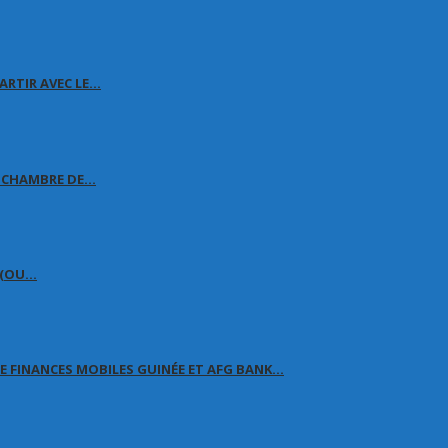
ARTIR AVEC LE…
A CHAMBRE DE…
É (OU…
 FINANCES MOBILES GUINÉE ET AFG BANK…