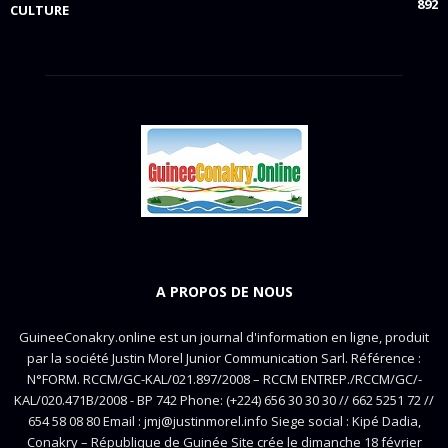
892
CULTURE
A PROPOS DE NOUS
GuineeConakry.online est un journal d'information en ligne, produit
par la société Justin Morel Junior Communication Sarl. Référence :
N°FORM. RCCM/GC-KAL/021.897/2008 – RCCM ENTREP./RCCM/GC/-
KAL/020.471B/2008 - BP 742 Phone: (+224) 656 30 30 30 // 662 5251 72 //
654 58 08 80 Email : jmj@justinmorel.info Siege social : Kipé Dadia,
Conakry – République de Guinée Site crée le dimanche 18 février