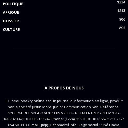
1334
POLITIQUE
1213
AFRIQUE
906
DOSSIER
892
CULTURE
A PROPOS DE NOUS
GuineeConakry.online est un journal d'information en ligne, produit
par la société Justin Morel Junior Communication Sarl. Référence :
N°FORM. RCCM/GC-KAL/021.897/2008 – RCCM ENTREP./RCCM/GC/-
KAL/020.471B/2008 - BP 742 Phone: (+224) 656 30 30 30 // 662 5251 72 //
654 58 08 80 Email : jmj@justinmorel.info Siege social : Kipé Dadia,