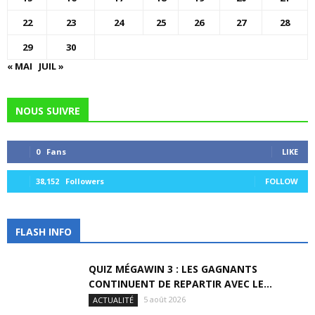
22
23
24
25
26
27
28
29
30
« MAI
JUIL »
NOUS SUIVRE
0
Fans
LIKE
38,152
Followers
FOLLOW
FLASH INFO
QUIZ MÉGAWIN 3 : LES GAGNANTS
CONTINUENT DE REPARTIR AVEC LE...
5 août 2026
ACTUALITÉ