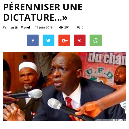
PÉRENNISER UNE
DICTATURE…»
Par
Justin Morel
-
19 juin 2019
301
0