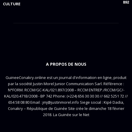
892
CULTURE
A PROPOS DE NOUS
GuineeConakry.online est un journal d'information en ligne, produit
par la société Justin Morel Junior Communication Sarl. Référence :
N°FORM. RCCM/GC-KAL/021.897/2008 – RCCM ENTREP./RCCM/GC/-
KAL/020.471B/2008 - BP 742 Phone: (+224) 656 30 30 30 // 662 5251 72 //
654 58 08 80 Email : jmj@justinmorel.info Siege social : Kipé Dadia,
Conakry – République de Guinée Site crée le dimanche 18 février
2018. La Guinée sur le Net