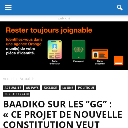
publicité
Accueil
Actualité
ACTUALITÉ
AU PAYS
EXCLUSIF
LA UNE
POLITIQUE
SUR LE TERRAIN
BAADIKO SUR LES ‘’GG’’ :
« CE PROJET DE NOUVELLE
CONSTITUTION VEUT