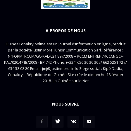
A PROPOS DE NOUS
GuineeConakry.online est un journal d'information en ligne, produit
par la société Justin Morel Junior Communication Sarl. Référence :
N°FORM. RCCM/GC-KAL/021.897/2008 – RCCM ENTREP./RCCM/GC/-
KAL/020.471B/2008 - BP 742 Phone: (+224) 656 30 30 30 // 662 5251 72 //
654 58 08 80 Email : jmj@justinmorel.info Siege social : Kipé Dadia,
Conakry – République de Guinée Site crée le dimanche 18 février
2018. La Guinée sur le Net
NOUS SUIVRE