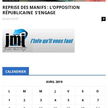
REPRISE DES MANIFS : L’OPPOSITION
RÉPUBLICAINE S’ENGAGE
26 avril 2019
0
CALENDRIER
AVRIL 2019
L
M
M
J
V
S
D
1
2
3
4
5
6
7