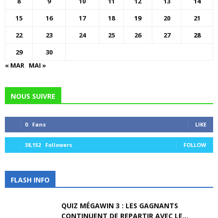
8
9
10
11
12
13
14
15
16
17
18
19
20
21
22
23
24
25
26
27
28
29
30
« MAR
MAI »
NOUS SUIVRE
0
Fans
LIKE
38,152
Followers
FOLLOW
FLASH INFO
QUIZ MÉGAWIN 3 : LES GAGNANTS
CONTINUENT DE REPARTIR AVEC LE...