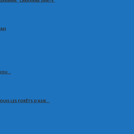
OGRAMME “CARAVANE SANTÉ”
YAH
É (OU…
QUIS LES FORÊTS D’ASIE…