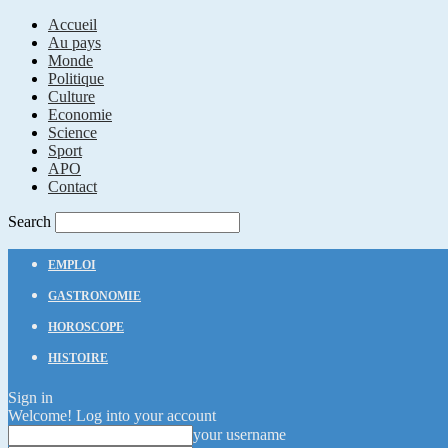
Accueil
Au pays
Monde
Politique
Culture
Economie
Science
Sport
APO
Contact
Search
EMPLOI
GASTRONOMIE
HOROSCOPE
HISTOIRE
Sign in
Welcome! Log into your account
your username