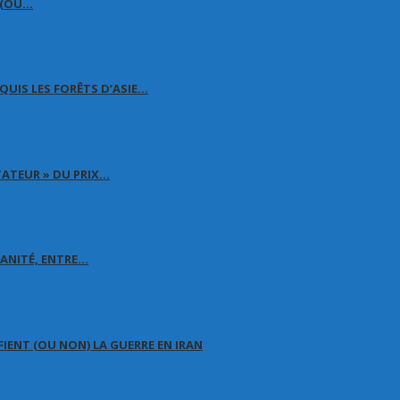
É (OU…
QUIS LES FORÊTS D’ASIE…
TATEUR » DU PRIX…
MANITÉ, ENTRE…
FIENT (OU NON) LA GUERRE EN IRAN