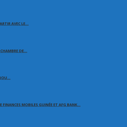
ARTIR AVEC LE…
A CHAMBRE DE…
É (OU…
 FINANCES MOBILES GUINÉE ET AFG BANK…