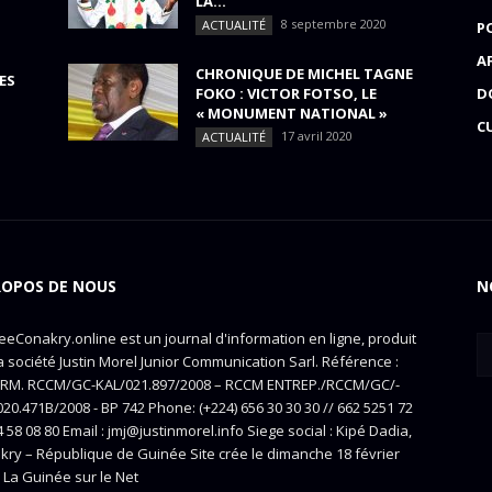
LA...
8 septembre 2020
ACTUALITÉ
P
A
CHRONIQUE DE MICHEL TAGNE
ES
FOKO : VICTOR FOTSO, LE
D
« MONUMENT NATIONAL »
C
17 avril 2020
ACTUALITÉ
ROPOS DE NOUS
N
eConakry.online est un journal d'information en ligne, produit
a société Justin Morel Junior Communication Sarl. Référence :
RM. RCCM/GC-KAL/021.897/2008 – RCCM ENTREP./RCCM/GC/-
20.471B/2008 - BP 742 Phone: (+224) 656 30 30 30 // 662 5251 72
4 58 08 80 Email : jmj@justinmorel.info Siege social : Kipé Dadia,
kry – République de Guinée Site crée le dimanche 18 février
 La Guinée sur le Net