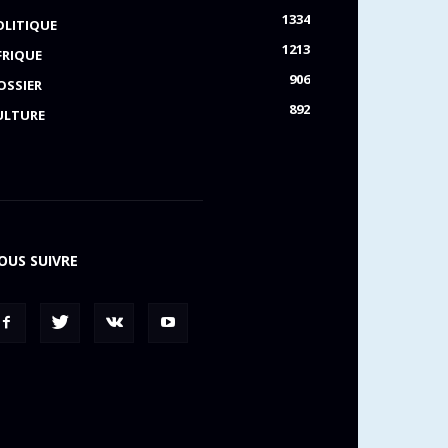
1334
OLITIQUE
1213
FRIQUE
906
OSSIER
892
ULTURE
OUS SUIVRE