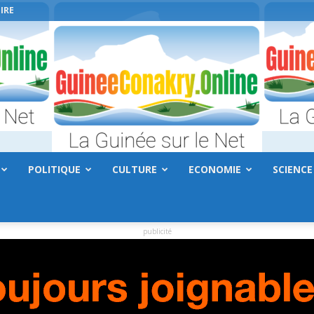
IRE
POLITIQUE
CULTURE
ECONOMIE
SCIENCE
GuineeConakry.online
publicité