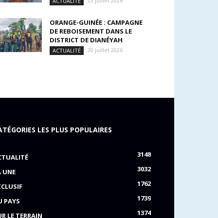
23 juillet 2026
ACTUALITÉ
ORANGE-GUINÉE : CAMPAGNE
DE REBOISEMENT DANS LE
DISTRICT DE DIANÉYAH
20 juillet 2026
ACTUALITÉ
ATÉGORIES LES PLUS POPULAIRES
3148
CTUALITÉ
3032
A UNE
1762
XCLUSIF
1739
U PAYS
1374
UR LE TERRAIN