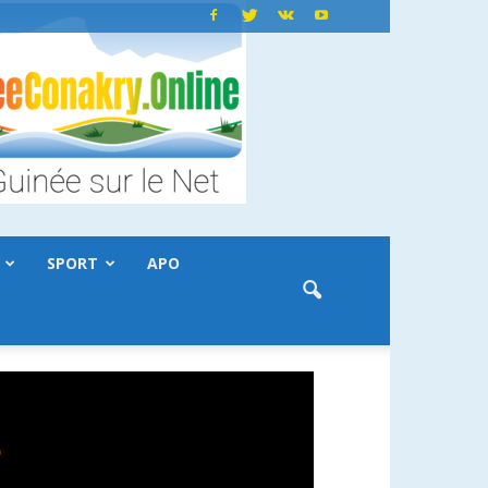
SPORT
APO