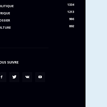
1334
OLITIQUE
1213
FRIQUE
906
OSSIER
892
ULTURE
OUS SUIVRE