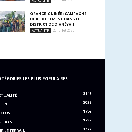
23 juillet 2026
ACTUALITÉ
ORANGE-GUINÉE : CAMPAGNE
DE REBOISEMENT DANS LE
DISTRICT DE DIANÉYAH
20 juillet 2026
ACTUALITÉ
ATÉGORIES LES PLUS POPULAIRES
3148
CTUALITÉ
3032
A UNE
1762
XCLUSIF
1739
U PAYS
1374
UR LE TERRAIN