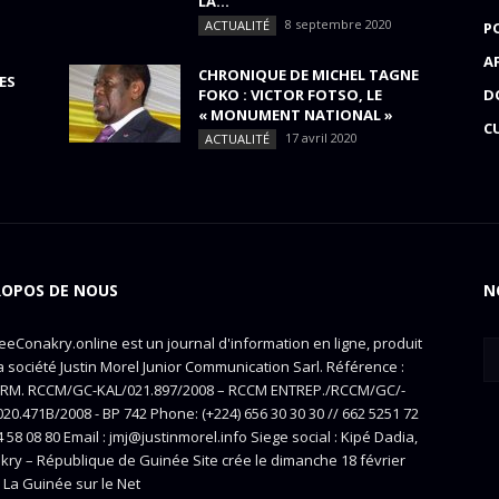
LA...
8 septembre 2020
ACTUALITÉ
P
A
CHRONIQUE DE MICHEL TAGNE
ES
FOKO : VICTOR FOTSO, LE
D
« MONUMENT NATIONAL »
C
17 avril 2020
ACTUALITÉ
ROPOS DE NOUS
N
eConakry.online est un journal d'information en ligne, produit
a société Justin Morel Junior Communication Sarl. Référence :
RM. RCCM/GC-KAL/021.897/2008 – RCCM ENTREP./RCCM/GC/-
20.471B/2008 - BP 742 Phone: (+224) 656 30 30 30 // 662 5251 72
4 58 08 80 Email : jmj@justinmorel.info Siege social : Kipé Dadia,
kry – République de Guinée Site crée le dimanche 18 février
 La Guinée sur le Net