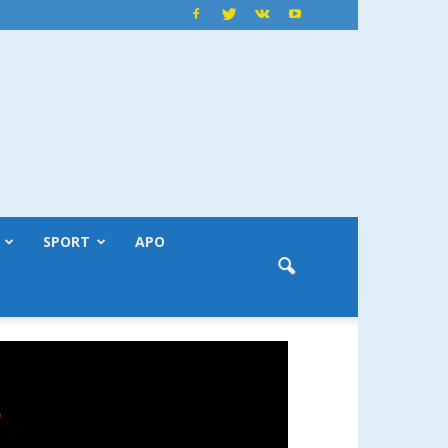
SPORT
APO