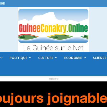
IRE
POLITIQUE
CULTURE
ECONOMIE
SCIENCE
GuineeConakry.online
publicité