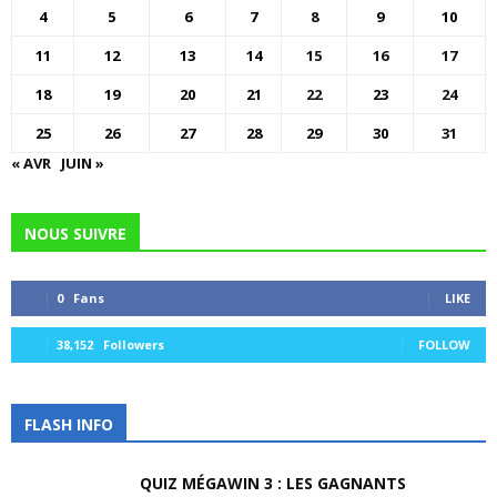
4
5
6
7
8
9
10
11
12
13
14
15
16
17
18
19
20
21
22
23
24
25
26
27
28
29
30
31
« AVR
JUIN »
NOUS SUIVRE
0
Fans
LIKE
38,152
Followers
FOLLOW
FLASH INFO
QUIZ MÉGAWIN 3 : LES GAGNANTS