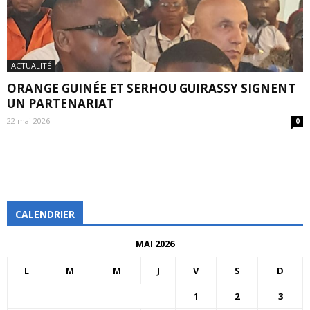
ACTUALITÉ
ORANGE GUINÉE ET SERHOU GUIRASSY SIGNENT
UN PARTENARIAT
22 mai 2026
0
CALENDRIER
MAI 2026
L
M
M
J
V
S
D
1
2
3